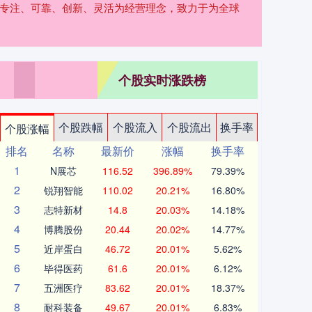
、专注、可靠、创新、灵活为经营理念，致力于为全球
个股实时涨跌榜
个股跌幅
个股流入
个股流出
换手率
个股涨幅
排名
名称
最新价
涨幅
换手率
1
N展芯
116.52
396.89%
79.39%
2
锐翔智能
110.02
20.21%
16.80%
3
志特新材
14.8
20.03%
14.18%
4
博腾股份
20.44
20.02%
14.77%
5
近岸蛋白
46.72
20.01%
5.62%
6
毕得医药
61.6
20.01%
6.12%
7
五洲医疗
83.62
20.01%
18.37%
8
耐科装备
49.67
20.01%
6.83%