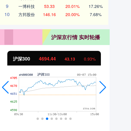
9
一博科技
53.33
20.01%
17.26%
10
方邦股份
146.16
20.00%
7.68%
沪深京行情 实时轮播
北证50
1134.24
创
11.37
1.01%