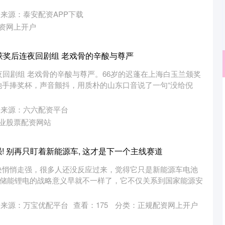
来源：泰安配资APP下载
资网上开户
兰获奖后连夜回剧组 老戏骨的辛酸与尊严
夜回剧组 老戏骨的辛酸与尊严。66岁的迟蓬在上海白玉兰颁奖
她手捧奖杯，声音颤抖，用质朴的山东口音说了一句“没给倪
沪深300
4694.44
.42%
43.13
0.93%
来源：六六配资平台
业股票配资网站
! 别再只盯着新能源车, 这才是下一个主线赛道
块悄悄走强，很多人还没反应过来，觉得它只是新能源车电池
，储能锂电的战略意义早就不一样了，它不仅关系到国家能源安
来源：万宝优配平台
查看：
175
分类：
正规配资网上开户