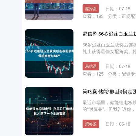
满....
日期：07-18
趣操盘
查看：
193
分类：
正规配
易信盈 66岁迟蓬白玉
66岁迟蓬白玉兰获奖后连
礼上获得最佳女配角奖。
萍....
深证成指
14311.01
.68
1.02%
200.89
1
日期：07-18
易信盈
查看：
125
分类：
配资专
策略赢 储能锂电悄悄走强
最近市场里，储能锂电板
的“附属品”。但我告诉你
全，....
日期：06-18
策略盈