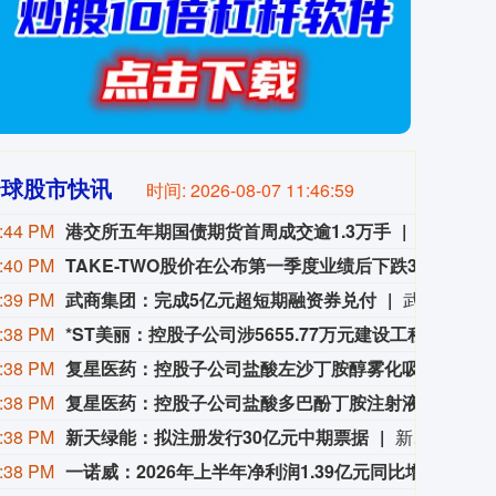
全球股市快讯
时间:
2026-08-07 11:47:00
:44 PM
港交所五年期国债期货首周成交逾1.3万手
港交所推
:40 PM
TAKE-TWO股价在公布第一季度业绩后下跌3.2%。
TAK
:39 PM
武商集团：完成5亿元超短期融资券兑付
武商集团公告称，公司于2025年11月11日发行“25武商SCP003”超短期融资券，发行金额5亿元，期限270天，票面利率1.75%，到期兑付日为2026年8月9日。公司已按期完成该融资券兑付，相关情况可查阅中国货币网、上海清算所。
:38 PM
*ST美丽：控股子公司涉5655.77万元建设工程分包合同纠纷
*S
:38 PM
复星医药：控股子公司盐酸左沙丁胺醇雾化吸入溶液获注册批准
复星
:38 PM
复星医药：控股子公司盐酸多巴酚丁胺注射液获注册批准
复星
:38 PM
新天绿能：拟注册发行30亿元中期票据
新天绿能公告称，公司拟申请注册发行总额30亿元的中期票据，期限不超5年，资金用于项目建设支出、偿债、补流等。发行按面值，利率依簿记建档结果确定，发行对象为全国银行间债券市场机构投资者，不设担保。本次注册发行已获董事会通过，报中国银行间市场交易商协会获准注册后方可实施，最终方案以协会注册通知书为准。
:38 PM
一诺威：2026年上半年净利润1.39亿元同比增23.72%
一诺威