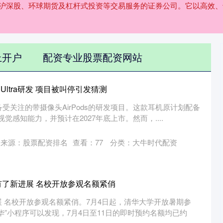
、沪深股、环球期货及杠杆式投资等交易服务的证券公司。它以高效
上开户
配资专业股票配资网站
s Ultra研发 项目被叫停引发猜测
受关注的带摄像头AirPods的研发项目。这款耳机原计划配备
视觉感知能力，并预计在2027年底上市。然而，....
来源：股票配资排名
查看：
77
分类：
大牛时代配资
有了新进展 名校开放参观名额紧俏
 名校开放参观名额紧俏。7月4日起，清华大学开放暑期参
华”小程序可以发现，7月4日至11日的即时预约名额均已约