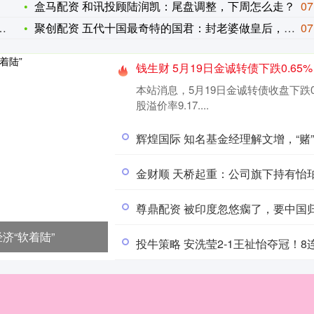
盒马配资 和讯投顾陆润凯：尾盘调整，下周怎么走？
07
聚创配资 五代十国最奇特的国君：封老婆做皇后，自己只称王不称
07
钱生财 5月19日金诚转债下跌0.65%
本站消息，5月19日金诚转债收盘下跌0.6
股溢价率9.17....
辉煌国际 知名基金经理解文增，“赌
金财顺 天桥起重：公司旗下持有怡
尊鼎配资 被印度忽悠瘸了，要中国
济“软着陆”
投牛策略 安洗莹2-1王祉怡夺冠！