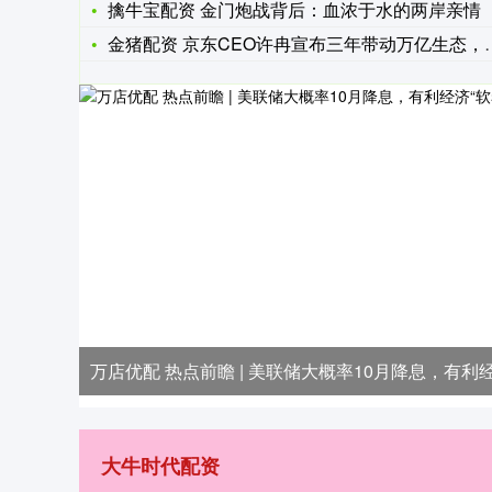
擒牛宝配资 金门炮战背后：血浓于水的两岸亲情
金猪配资 京东CEO许冉宣布三年带动万亿生态，这款新品“会发
万店优配 热点前瞻 | 美联储大概率10月降息，有利经
大牛时代配资