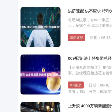
洪萨速配 供不应求 特种
每经AI快讯，今年一季度
上，多家企业出口订单排到
供....
日期：06-18
洪萨速配
009配资 法士特集团总经
【商用车新网报道】 据“
事、总经理寇植达莅临销
司....
日期：06-18
009配资
查看：
195
分类：
配资专
上升浪 4000万辆新