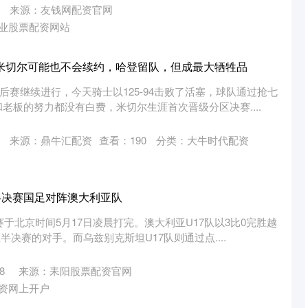
来源：友钱网配资官网
业股票配资网站
!米切尔可能也不会续约，哈登留队，但成最大牺牲品
季后赛继续进行，今天骑士以125-94击败了活塞，球队通过抢七
老板的努力都没有白费，米切尔生涯首次晋级分区决赛....
来源：鼎牛汇配资
查看：
190
分类：
大牛时代配资
杯半决赛国足对阵澳大利亚队
决赛于北京时间5月17日凌晨打完。澳大利亚U17队以3比0完胜越
半决赛的对手。而乌兹别克斯坦U17队则通过点....
8
来源：耒阳股票配资官网
资网上开户