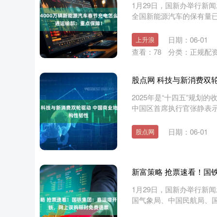
1月29日，国新办举行新闻
全国新能源汽车的保有量已经达
日期：06-01
上升浪
查看：
78
分类：
正规配
股点网 科技与新消费双
2025年是“十四五”规
中国区首席执行官张静表
的....
日期：06-01
股点网
新富策略 抢票速看！国
1月29日，国新办举行新
国气象局、中国民航局、国
记....