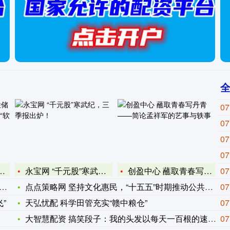
07
07
07
07
永宝网 “千元股”寒武纪，三季报出炉！
创盈中心 蘸取青春写丹青——简论孟祥军的艺事与轶事
07
点点策略网 坚持文化惠民，“十五五”时期推动公共文化服务提质
07
”
天弘忧配 科学田管充实“赣中粮仓”
07
大智慧配资 搞笑段子：我的头发以每天一百根的速度向我提出辞职
07