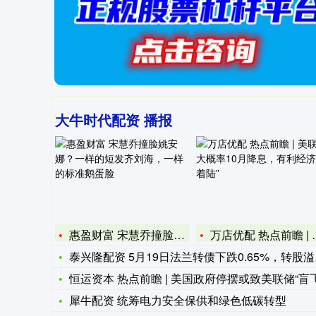
大牛时代配资 播报
惠盈财富 宋慧乔撞脸姚安娜？一样的短发齐刘海，一样的标准鹅蛋
万店优配 热点前瞻 | 美联储大概率10月降息，有利经济“软
泰兴隆配资 5月19日法兰转债下跌0.65%，转股溢价率3.
恒运资本 热点前瞻 | 美国政府停摆或致美联储“盲飞
犀牛配资 统筹电力安全保供和绿色低碳转型