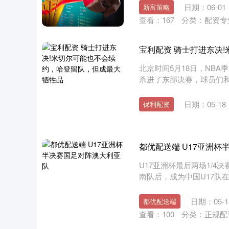
日期：06-01
新富策略
查看：
167
分类：
配资专
宝利配资 骑士打进东决
北京时间5月18日，NBA
杀进了东部决赛，球员们和
日期：05-18
保利配资
都优配送端 U17亚洲
U17亚洲杯最后两场1/4
南队后，成为中国U17队在
日期：05-1
都优配送端
查看：
100
分类：
正规配