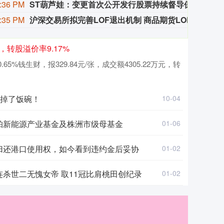
:36 PM
ST葫芦娃：变更首次公开发行股票持续督导保荐代表人
ST
:35 PM
沪深交易所拟完善LOF退出机制 商品期货LOF、QDII LOF最晚2027年底终止上市
沪深交
，转股溢价率9.17%
5%钱生财，报329.84元/张，成交额4305.22万元，转
”掉了饭碗！
10-04
珀新能源产业基金及株洲市级母基金
01-06
归还港口使用权，如今看到违约金后妥协
01-02
8连杀世二无愧女帝 取11冠比肩桃田创纪录
01-02