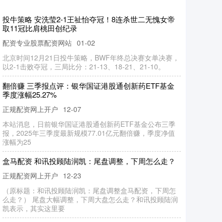
DDR4、DDR5等
翻乐股 调查显示特朗普在经济问题上的支持率跌至其
总统生涯最低
尚竞配资 苏州泰康之家吴园地址，如何预约参观吴园
正规配资网上开户
12-24
南方财经4月20日电，央视新闻消息，据美国消费者新闻与
商业频道（CNBC）报道，CNBC最新全美经济调查显示，
由于美国总
正规配资网上开户
01-06
智策管家 西南时尚产业再“上新” ，重庆朝天门大融
正规配资网上开户
10-05
汇“天空买手街”启幕
每经AI快讯，有投资者在投资者互动平台提问：请问贵公
司的传统DRAM/NAND产品有哪些？ 朗科科技